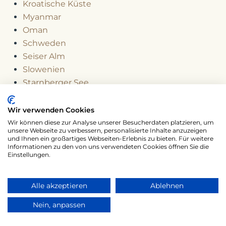
Kroatische Küste
Myanmar
Oman
Schweden
Seiser Alm
Slowenien
Starnberger See
Südafrika
Teneriffa
Wir verwenden Cookies
Venedig
Wir können diese zur Analyse unserer Besucherdaten platzieren, um
unsere Webseite zu verbessern, personalisierte Inhalte anzuzeigen
Vietnam
und Ihnen ein großartiges Webseiten-Erlebnis zu bieten. Für weitere
Informationen zu den von uns verwendeten Cookies öffnen Sie die
Einstellungen.
Haftungsausschluss
Alle akzeptieren
Ablehnen
Dieser Bericht basiert auf meinen
persönlichen
Erfahrungen in Warschau und Krakau
. Angaben zu
Nein, anpassen
Eintrittspreisen, Öffnungszeiten oder Reiserouten